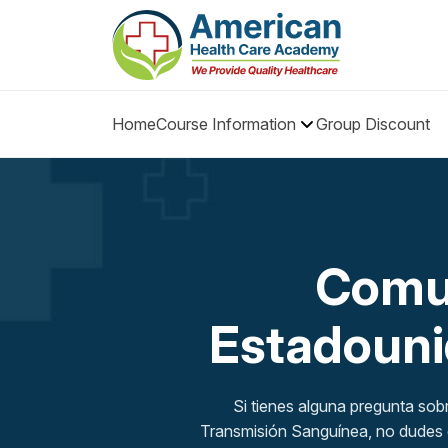
Home
Course Information
Group Discount
Comun
Estadouni
Si tienes alguna pregunta sob
Transmisión Sanguínea, no dudes e